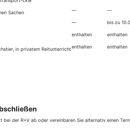
etransport-Lkw
—
—
chen Sachen
—
bis zu 10.
enthalten
enthalten
enthalten
enthalten
tier, in privatem Reitunterricht
abschließen
kt bei der R+V ab oder vereinbaren Sie alternativ einen Term