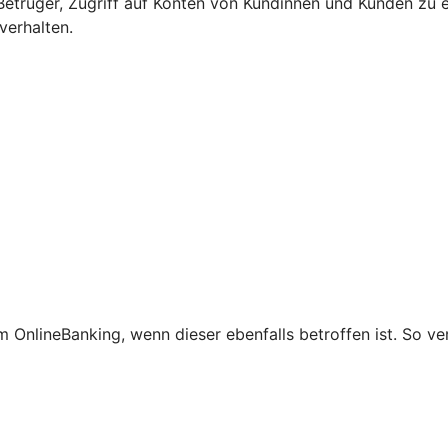
etrüger, Zugriff auf Konten von Kundinnen und Kunden zu e
verhalten.
 OnlineBanking, wenn dieser ebenfalls betroffen ist. So ve