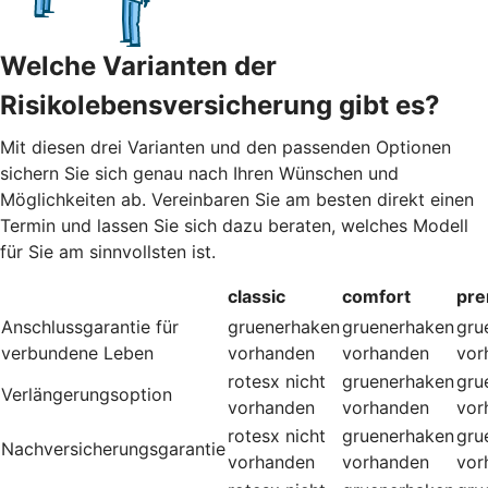
Welche Varianten der
Risikolebensversicherung gibt es?
Mit diesen drei Varianten und den passenden Optionen
sichern Sie sich genau nach Ihren Wünschen und
Möglichkeiten ab. Vereinbaren Sie am besten direkt einen
Termin und lassen Sie sich dazu beraten, welches Modell
für Sie am sinnvollsten ist.
classic
comfort
pr
Anschlussgarantie für
gruenerhaken
gruenerhaken
gru
verbundene Leben
vorhanden
vorhanden
vor
rotesx
nicht
gruenerhaken
gru
Verlängerungsoption
vorhanden
vorhanden
vor
rotesx
nicht
gruenerhaken
gru
Nachversicherungsgarantie
vorhanden
vorhanden
vor