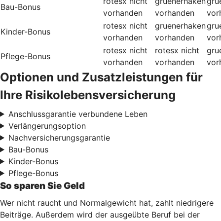
rotesx
nicht
gruenerhaken
gru
Bau-Bonus
vorhanden
vorhanden
vor
rotesx
nicht
gruenerhaken
gru
Kinder-Bonus
vorhanden
vorhanden
vor
rotesx
nicht
rotesx
nicht
gru
Pflege-Bonus
vorhanden
vorhanden
vor
Optionen und Zusatzleistungen für
Ihre Risikolebensversicherung
Anschlussgarantie verbundene Leben
Verlängerungsoption
Nachversicherungsgarantie
Bau-Bonus
Kinder-Bonus
Pflege-Bonus
So sparen Sie Geld
Wer nicht raucht und Normalgewicht hat, zahlt niedrigere
Beiträge. Außerdem wird der ausgeübte Beruf bei der